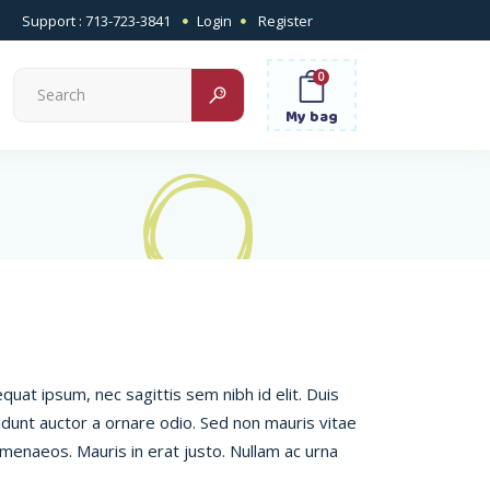
Support
: 713-723-3841
Login
Register
0
Search
for:
My bag
quat ipsum, nec sagittis sem nibh id elit. Duis
idunt auctor a ornare odio. Sed non mauris vitae
imenaeos. Mauris in erat justo. Nullam ac urna