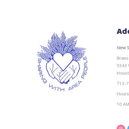
Ad
New S
Braes
5343 
Houst
713-7
Hours
10 AM