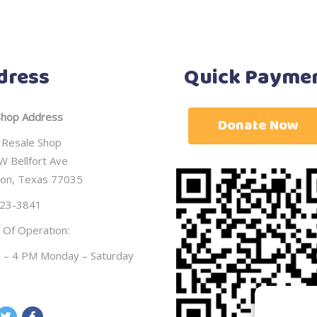
dress
Quick Payme
hop Address
Donate Now
 Resale Shop
W Bellfort Ave
on, Texas 77035
23-3841
 Of Operation:
 – 4 PM Monday – Saturday